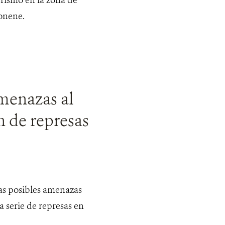
onene.
amenazas al
n de represas
las posibles amenazas
 serie de represas en