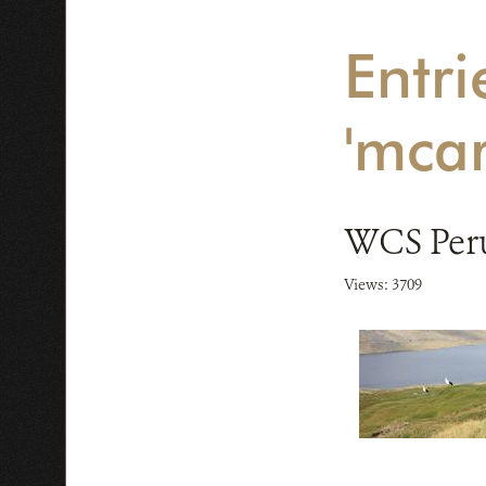
Entri
'mca
WCS Perú
Views: 3709