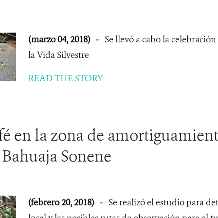
(marzo 04, 2018)
-
Se llevó a cabo la celebració
la Vida Silvestre
READ THE STORY
fé en la zona de amortiguamien
 Bahuaja Sonene
(febrero 20, 2018)
-
Se realizó el estudio para de
local y las posibles rutas de observación para el 