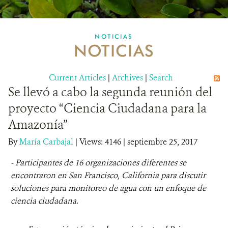
MULTIMEDIA
NOTICIAS
NOTICIAS
MECANISMO DE ATENCIÓN DE QUEJAS Y RECLAMOS
Current Articles
DONA
|
Archives
|
Search
Se llevó a cabo la segunda reunión del
proyecto “Ciencia Ciudadana para la
Amazonía”
By
María Carbajal
|
Views: 4146
| septiembre 25, 2017
- Participantes de 16 organizaciones diferentes se
encontraron en San Francisco, California para discutir
soluciones para monitoreo de agua con un enfoque de
ciencia ciudadana.