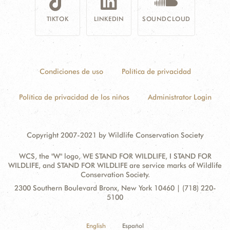
TIKTOK
LINKEDIN
SOUNDCLOUD
Condiciones de uso
Política de privacidad
Política de privacidad de los niños
Administrator Login
Copyright 2007-2021 by Wildlife Conservation Society
WCS, the "W" logo, WE STAND FOR WILDLIFE, I STAND FOR
WILDLIFE, and STAND FOR WILDLIFE are service marks of Wildlife
Conservation Society.
Contact
Address:
2300 Southern Boulevard Bronx, New York 10460 | (718) 220-
Information
5100
English
Español