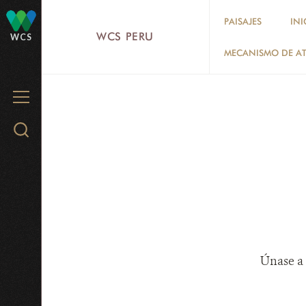
Skip
PAISAJES
INI
to
WCS PERU
WCS
main
MECANISMO DE AT
content
MENU
Search
WCS.org
Únase a 