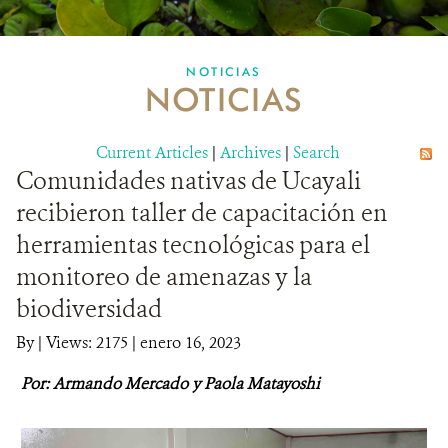
MULTIMEDIA
NOTICIAS
NOTICIAS
MECANISMO DE ATENCIÓN DE QUEJAS Y RECLAMOS
Current Articles
DONA
|
Archives
|
Search
Comunidades nativas de Ucayali
recibieron taller de capacitación en
herramientas tecnológicas para el
monitoreo de amenazas y la
biodiversidad
By
|
Views: 2175
| enero 16, 2023
Por: Armando Mercado y Paola Matayoshi