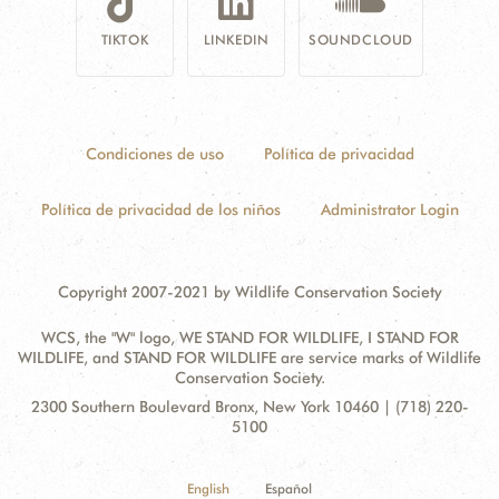
TIKTOK
LINKEDIN
SOUNDCLOUD
Condiciones de uso
Política de privacidad
Política de privacidad de los niños
Administrator Login
Copyright 2007-2021 by Wildlife Conservation Society
WCS, the "W" logo, WE STAND FOR WILDLIFE, I STAND FOR
WILDLIFE, and STAND FOR WILDLIFE are service marks of Wildlife
Conservation Society.
Contact
Address:
2300 Southern Boulevard Bronx, New York 10460 | (718) 220-
Information
5100
English
Español