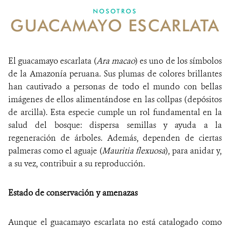
NOSOTROS
GUACAMAYO ESCARLATA
MECANISMO DE ATENCIÓN DE QUEJAS Y RECLAMOS
DONA
El guacamayo escarlata (
Ara macao
) es uno de los símbolos
de la Amazonía peruana. Sus plumas de colores brillantes
han cautivado a personas de todo el mundo con bellas
imágenes de ellos alimentándose en las collpas (depósitos
de arcilla). Esta especie cumple un rol fundamental en la
salud del bosque: dispersa semillas y ayuda a la
regeneración de árboles. Además, dependen de ciertas
palmeras como el aguaje (
Mauritia flexuosa
), para anidar y,
a su vez, contribuir a su reproducción.
Estado de conservación y amenazas
Aunque el guacamayo escarlata no está catalogado como