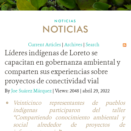
MULTIMEDIA
NOTICIAS
NOTICIAS
MECANISMO DE ATENCIÓN DE QUEJAS Y RECLAMOS
Current Articles
DONA
|
Archives
|
Search
Líderes indígenas de Loreto se
capacitan en gobernanza ambiental y
comparten sus experiencias sobre
proyectos de conectividad vial
By
Joe Suárez Márquez
|
Views: 2048
| abril 29, 2022
Veinticinco representantes de pueblos
indígenas participaron del taller
“Compartiendo conocimiento ambiental y
social alrededor de proyectos de