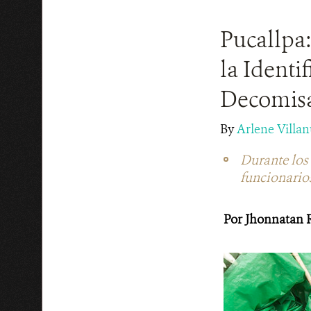
Pucallpa:
la Identi
Decomis
By
Arlene Villa
Durante los d
funcionarios
Por Jhonnatan 