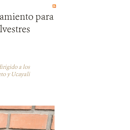
enamiento para
lvestres
irigido a los
eto y Ucayali