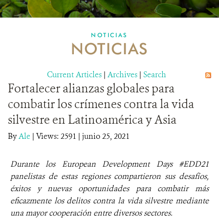
MULTIMEDIA
NOTICIAS
NOTICIAS
MECANISMO DE ATENCIÓN DE QUEJAS Y RECLAMOS
Current Articles
DONA
|
Archives
|
Search
Fortalecer alianzas globales para
combatir los crímenes contra la vida
silvestre en Latinoamérica y Asia
By
Ale
|
Views: 2591
| junio 25, 2021
Durante los European Development Days #EDD21
panelistas de estas regiones compartieron sus desafíos,
éxitos y nuevas oportunidades para combatir más
eficazmente los delitos contra la vida silvestre mediante
una mayor cooperación entre diversos sectores.