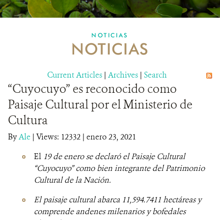
MULTIMEDIA
NOTICIAS
NOTICIAS
MECANISMO DE ATENCIÓN DE QUEJAS Y RECLAMOS
Current Articles
DONA
|
Archives
|
Search
“Cuyocuyo” es reconocido como
Paisaje Cultural por el Ministerio de
Cultura
By
Ale
|
Views: 12332
| enero 23, 2021
El
19 de enero se declaró el Paisaje Cultural
“Cuyocuyo” como bien integrante del Patrimonio
Cultural de la Nación.
El paisaje cultural abarca 11,594.7411 hectáreas y
comprende andenes milenarios y bofedales