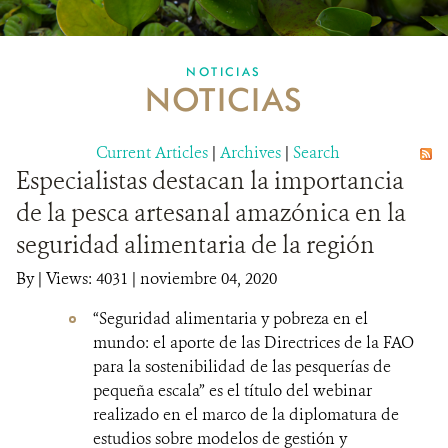
MULTIMEDIA
NOTICIAS
NOTICIAS
MECANISMO DE ATENCIÓN DE QUEJAS Y RECLAMOS
Current Articles
DONA
|
Archives
|
Search
Especialistas destacan la importancia
de la pesca artesanal amazónica en la
seguridad alimentaria de la región
By
|
Views: 4031
| noviembre 04, 2020
“Seguridad alimentaria y pobreza en el
mundo: el aporte de las Directrices de la FAO
para la sostenibilidad de las pesquerías de
pequeña escala” es el título del webinar
realizado en el marco de la diplomatura
de
estudios sobre modelos de gestión y