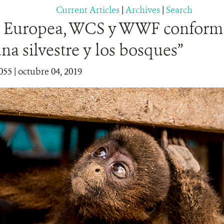
Current Articles
|
Archives
|
Search
 Europea, WCS y WWF conforma
una silvestre y los bosques”
055
| octubre 04, 2019