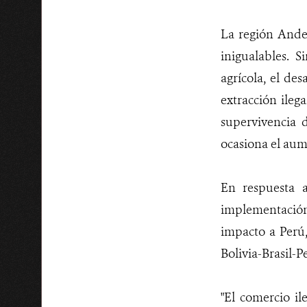
La región Ande
inigualables. 
agrícola, el des
extracción ileg
supervivencia 
ocasiona el aum
En respuesta 
implementació
impacto a Perú,
Bolivia-Brasil-P
"El comercio il