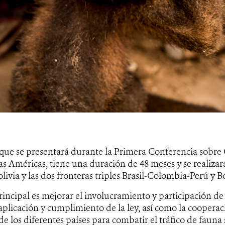
a que se presentará durante la Primera Conferencia sobre
las Américas, tiene una duración de 48 meses y se realiza
ivia y las dos fronteras triples Brasil-Colombia-Perú y Bo
rincipal es mejorar el involucramiento y participación de 
 aplicación y cumplimiento de la ley, así como la cooperac
e los diferentes países para combatir el tráfico de fauna 