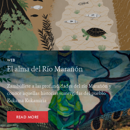
WEB
El alma del Río Marañón
Zambúllete a las profundidades del río Marañón y
conoce aquellas historias sumergidas del pueblo
Kukama Kukamiria
READ MORE