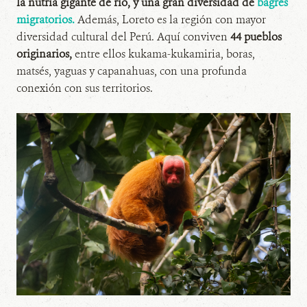
la nutria gigante de río, y una gran diversidad de
bagres
migratorios.
Además, Loreto es la región con mayor
diversidad cultural del Perú. Aquí conviven
44 pueblos
originarios,
entre ellos kukama-kukamiria, boras,
matsés, yaguas y capanahuas, con una profunda
conexión con sus territorios.