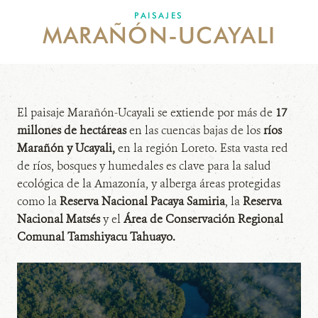
PAISAJES
MARAÑÓN-UCAYALI
MECANISMO DE ATENCIÓN DE QUEJAS Y RECLAMOS
DONA
El paisaje Marañón-Ucayali se extiende por más de
17
millones de hectáreas
en las cuencas bajas de los
ríos
Marañón y Ucayali,
en la región Loreto. Esta vasta red
de ríos, bosques y humedales es clave para la salud
ecológica de la Amazonía, y alberga áreas protegidas
como la
Reserva Nacional Pacaya Samiria
, la
Reserva
Nacional Matsés
y el
Área de Conservación Regional
Comunal Tamshiyacu Tahuayo.