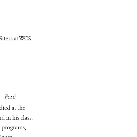
aters at WCS.
 - Perú
died at the
 in his class.
g programs,