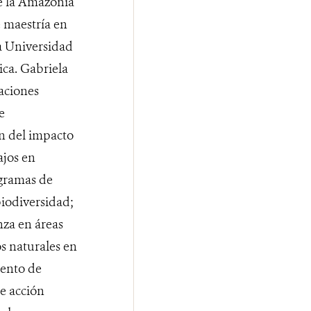
de la Amazonía
e maestría en
a Universidad
ica. Gabriela
aciones
e
n del impacto
ajos en
ogramas de
biodiversidad;
nza en áreas
s naturales en
iento de
e acción