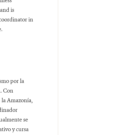
iness
and is
coordinator in
.
smo por la
a. Con
e la Amazonía,
dinador
ctualmente se
tivo y cursa