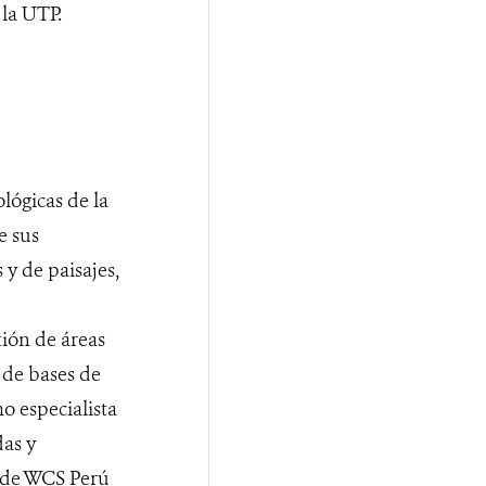
 la UTP.
lógicas de la
e sus
 y de paisajes,
tión de áreas
 de bases de
o especialista
das y
s de WCS Perú