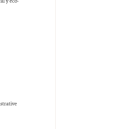
al y eco-
trative