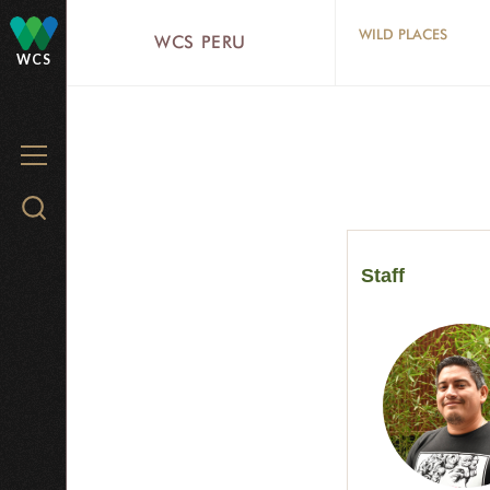
Skip
WILD PLACES
WCS PERU
to
WCS
main
content
MENU
Search
WCS.org
Staff