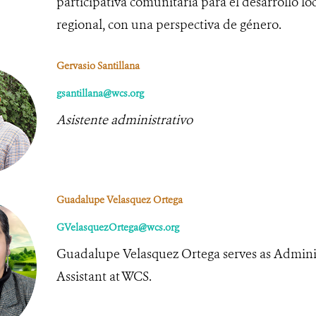
participativa comunitaria para el desarrollo loc
regional, con una perspectiva de género.
Gervasio Santillana
gsantillana@wcs.org
Asistente administrativo
Guadalupe Velasquez Ortega
GVelasquezOrtega@wcs.org
Guadalupe Velasquez Ortega serves as Adminis
Assistant at WCS.