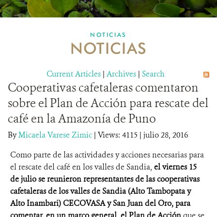
MULTIMEDIA
NOTICIAS
NOTICIAS
MECANISMO DE ATENCIÓN DE QUEJAS Y RECLAMOS
Current Articles
DONA
|
Archives
|
Search
Cooperativas cafetaleras comentaron
sobre el Plan de Acción para rescate del
café en la Amazonía de Puno
By
Micaela Varese Zimic
|
Views: 4115
| julio 28, 2016
Como parte de las actividades y acciones necesarias para
el rescate del café en los valles de Sandia,
el viernes 15
de julio se reunieron representantes de las cooperativas
cafetaleras de los valles de Sandia (Alto Tambopata y
Alto Inambari) CECOVASA y San Juan del Oro, para
comentar, en un marco general, el Plan de Acción
que se