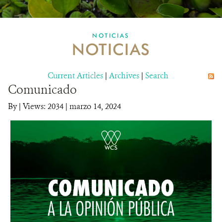
MULTIMEDIA
NOTICIAS
NOTICIAS
MECANISMO DE ATENCIÓN DE QUEJAS Y RECLAMOS
Current Articles
DONA
|
Archives
|
Search
Comunicado
By
|
Views: 2034
| marzo 14, 2024