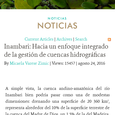
MULTIMEDIA
NOTICIAS
NOTICIAS
MECANISMO DE ATENCIÓN DE QUEJAS Y RECLAMOS
Current Articles
DONA
|
Archives
|
Search
Inambari: Hacia un enfoque integrado
de la gestión de cuencas hidrográficas
By
Micaela Varese Zimic
|
Views: 15457
| agosto 24, 2016
A simple vista, la cuenca andino-amazónica del río
Inambari bien podría pasar como una de modestas
dimensiones: drenando una superficie de 20 360 km
,
2
representa alrededor del 10% de la superficie terrestre de
la cuenca del Madre de Dios, un 1,5% de la del Madeira,