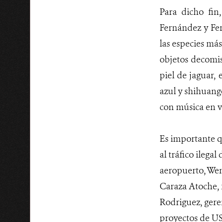
Para dicho fin,
Fernández y Fer
las especies má
objetos decomis
piel de jaguar,
azul y shihuango
con música en vi
Es importante q
al tráfico ilegal
aeropuerto, Wen
Caraza Atoche, f
Rodriguez, gere
proyectos de US