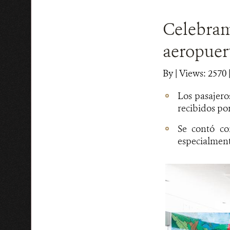
Celebramo
aeropuert
By
|
Views: 2570
Los pasajero
recibidos por 
Se contó con
especialment