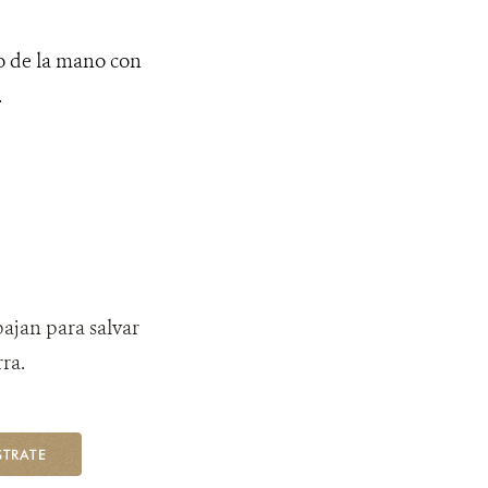
o de la mano con
.
bajan para salvar
ra.
STRATE