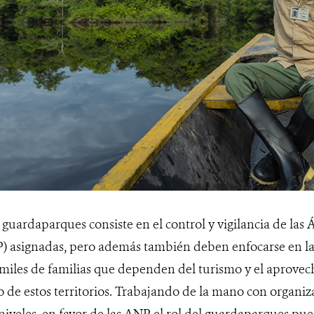
guardaparques consiste en el control y vigilancia de las 
) asignadas, pero además también deben enfocarse en l
 miles de familias que dependen del turismo y el aprove
o de estos territorios. Trabajando de la mano con organi
niveles, en favor de las ANP, el rol del guardaparques pue