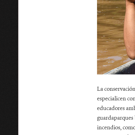
La conservación 
especialicen com
educadores ambi
guardaparques 
incendios, como