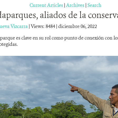
Current Articles
|
Archives
|
Search
aparques, aliados de la conserv
nueva Vizcarra
|
Views: 8484
| diciembre 06, 2022
arque es clave en su rol como punto de conexión con los 
otegidas.