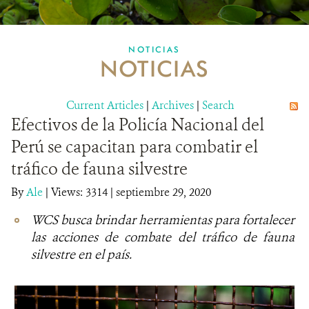
MULTIMEDIA
NOTICIAS
NOTICIAS
MECANISMO DE ATENCIÓN DE QUEJAS Y RECLAMOS
Current Articles
DONA
|
Archives
|
Search
Efectivos de la Policía Nacional del
Perú se capacitan para combatir el
tráfico de fauna silvestre
By
Ale
|
Views: 3314
| septiembre 29, 2020
WCS busca brindar herramientas para fortalecer
las acciones de combate del tráfico de fauna
silvestre en el país.