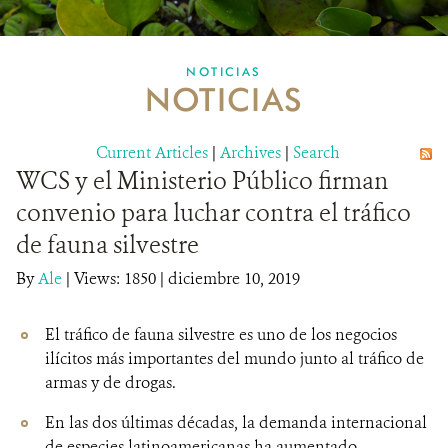
MULTIMEDIA
NOTICIAS
NOTICIAS
MECANISMO DE ATENCIÓN DE QUEJAS Y RECLAMOS
Current Articles
DONA
|
Archives
|
Search
WCS y el Ministerio Público firman
convenio para luchar contra el tráfico
de fauna silvestre
By
Ale
|
Views: 1850
| diciembre 10, 2019
El tráfico de fauna silvestre es uno de los negocios
ilícitos más importantes del mundo junto al tráfico de
armas y de drogas.
En las dos últimas décadas, la demanda internacional
de especies latinoamericanas ha aumentado.