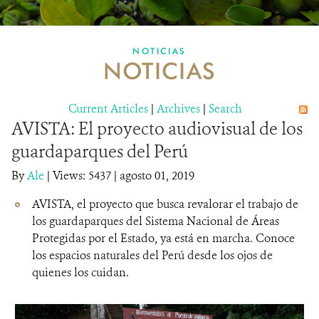
MULTIMEDIA
NOTICIAS
NOTICIAS
MECANISMO DE ATENCIÓN DE QUEJAS Y RECLAMOS
Current Articles
DONA
|
Archives
|
Search
AVISTA: El proyecto audiovisual de los
guardaparques del Perú
By
Ale
|
Views: 5437
| agosto 01, 2019
AVISTA, el proyecto que busca revalorar el trabajo de
los guardaparques del Sistema Nacional de Áreas
Protegidas por el Estado, ya está en marcha. Conoce
los espacios naturales del Perú desde los ojos de
quienes los cuidan.