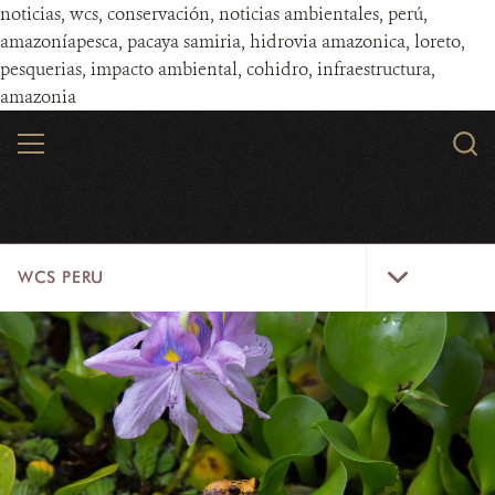
noticias, wcs, conservación, noticias ambientales, perú,
amazonía
pesca, pacaya samiria, hidrovia amazonica, loreto,
pesquerias, impacto ambiental, cohidro, infraestructura,
amazonia
Skip
MENU
Sear
to
WCS.
main
WCS
content
WCS
WCS PERU
Peru
Menu
PAISAJES
INICIATIVAS
NOSOTROS