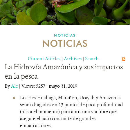
NOTICIAS
PUBLICACIONES
MULTIMEDIA
NOTICIAS
NOTICIAS
MECANISMO DE ATENCIÓN DE QUEJAS Y RECLAMOS
Current Articles
DONA
|
Archives
|
Search
La Hidrovía Amazónica y sus impactos
en la pesca
By
Ale
|
Views: 5257
| mayo 31, 2019
Los ríos Huallaga, Marañón, Ucayali y Amazonas
serán dragados en 13 puntos de poca profundidad
(hasta el momento) para abrir una vía libre que
asegure el paso constante de grandes
embarcaciones.