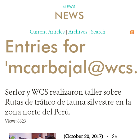
NEWS
NEWS
DONATE
Current Articles
|
Archives
|
Search
Entries for
'mcarbajal@wcs.
Serfor y WCS realizaron taller sobre
Rutas de tráfico de fauna silvestre en la
zona norte del Perú.
Views: 6623
(October 20, 2017)
-
Se