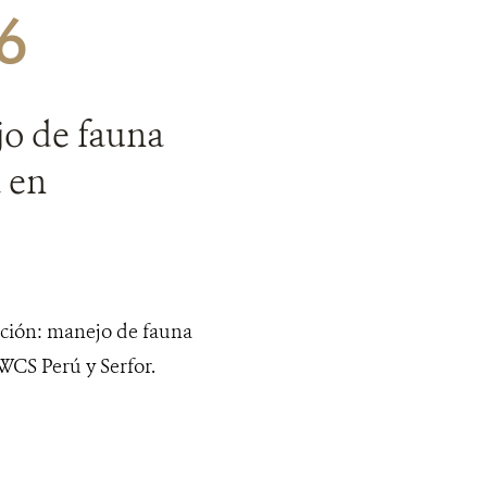
16
jo de fauna
a en
itación: manejo de fauna
WCS Perú y Serfor.