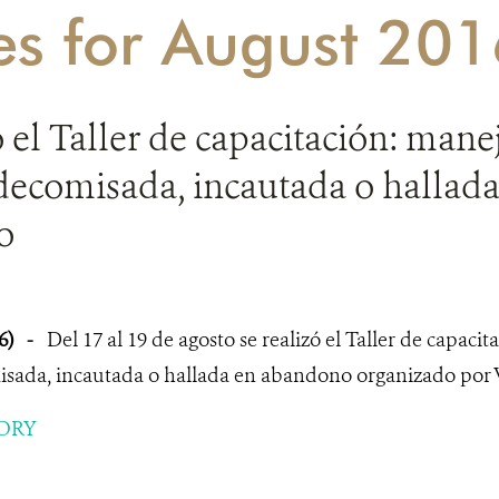
ies for August 20
ó el Taller de capacitación: mane
 decomisada, incautada o hallad
o
6)
-
Del 17 al 19 de agosto se realizó el Taller de capac
misada, incautada o hallada en abandono organizado por 
ORY