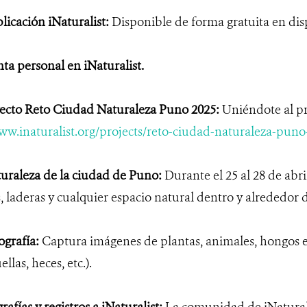
plicación iNaturalist:
Disponible de forma gratuita en dis
ta personal en iNaturalist.
yecto Reto Ciudad Naturaleza Puno 2025:
Uniéndote al pr
ww.inaturalist.org/projects/reto-ciudad-naturaleza-puno
turaleza de la ciudad de Puno:
Durante el 25 al 28 de abril
s, laderas y cualquier espacio natural dentro y alrededor 
ografía:
Captura imágenes de plantas, animales, hongos e
llas, heces, etc.).
rafías y registros a iNaturalist:
La comunidad de iNaturali