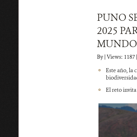
PUNO S
2025 PA
MUNDO
By
|
Views: 1187
|
Este año, la 
biodiversida
El reto invita