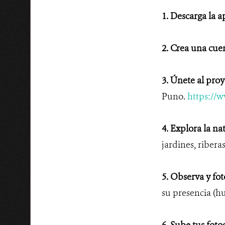
1. Descarga la a
2. Crea una cuen
3. Únete al pro
Puno.
https://w
4. Explora la na
jardines, ribera
5. Observa y fot
su presencia (hue
6. Sube tus fotog