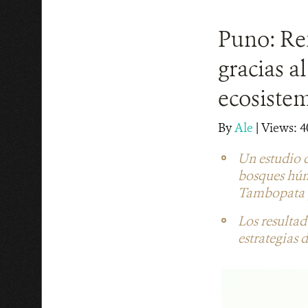
Puno: Ref
gracias a
ecosistem
By
Ale
|
Views: 4
Un estudio 
bosques húm
Tambopata y
Los resultad
estrategias 