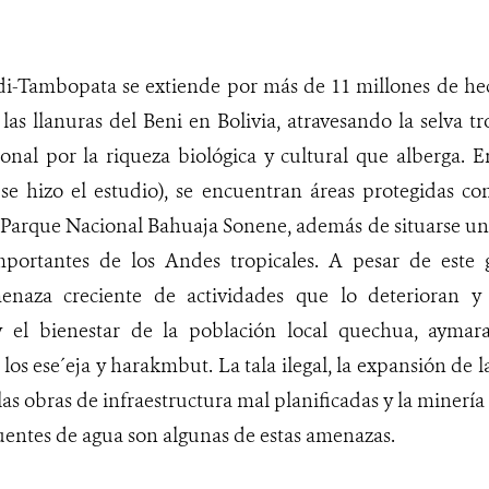
di-Tambopata se extiende por más de 11 millones de he
las llanuras del Beni en Bolivia, atravesando la selva tr
onal por la riqueza biológica y cultural que alberga. E
se hizo el estudio), se encuentran áreas protegidas c
Parque Nacional Bahuaja Sonene, además de situarse una
mportantes de los Andes tropicales. A pesar de este g
enaza creciente de actividades que lo deterioran y
y el bienestar de la población local quechua, aymar
os ese´eja y harakmbut. La tala ilegal, la expansión de la
las obras de infraestructura mal planificadas y la minería
uentes de agua son algunas de estas amenazas.