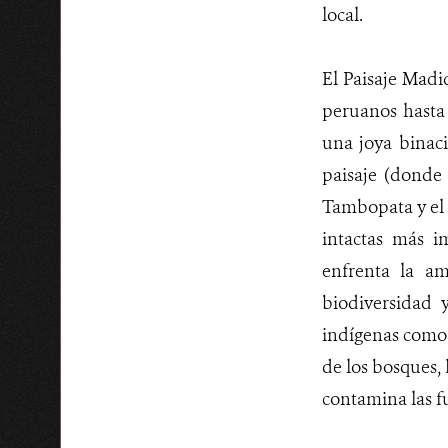
local.
El Paisaje Madi
peruanos hasta 
una joya binaci
paisaje (donde 
Tambopata y el 
intactas más i
enfrenta la am
biodiversidad 
indígenas como l
de los bosques, 
contamina las f