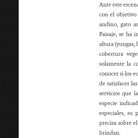
Ante este escena
con el objetivo
andino, gato an
Paisaje, se ha
altura (yungas,
cobertura vege
solamente la co
conocer si los e
de satisfacer l
servicios que l
especie indica
especiales, su
precisa sobre e
brindan.