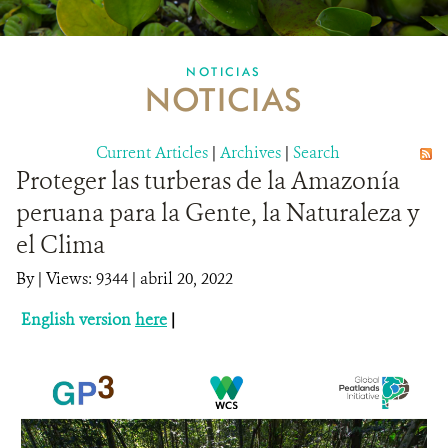
MULTIMEDIA
NOTICIAS
NOTICIAS
MECANISMO DE ATENCIÓN DE QUEJAS Y RECLAMOS
Current Articles
DONA
|
Archives
|
Search
Proteger las turberas de la Amazonía
peruana para la Gente, la Naturaleza y
el Clima
By
|
Views: 9344
| abril 20, 2022
English version
here
|