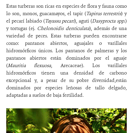
Estas turberas son ricas en especies de flora y fauna como
lo son, monos, guacamayos, el tapir (
Tapirus terrestris
) y
el pecarí labiado (
Tayassu pecari
), aguti (
Dasyprocta
spp.
)
y tortugas (ej.
Chelonoidis denticulata
), además de una
variedad de peces. Estas turberas pueden encontrarse
como: pantanos abiertos, aguajales o varillales
hidromórficos únicos. Los pantanos de palmeras y los
pantanos abiertos están dominados por el aguaje
(
Mauritia flexuosa,
Arecaceae). Los varillales
hidromórficos tienen una densidad de carbono
excepcional y, a pesar de su pobre diversidad,están
dominados por especies leñosas de tallo delgado,
adaptadas a suelos de baja fertilidad.