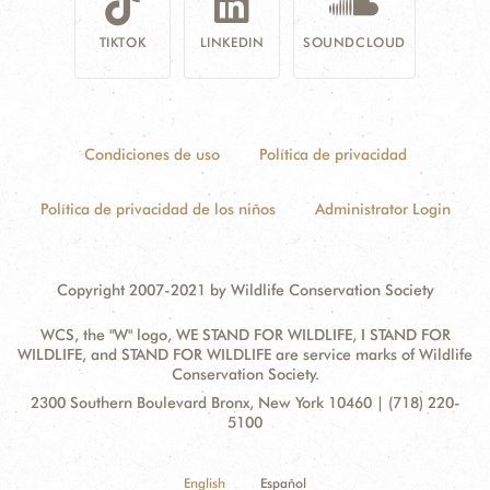
TIKTOK
LINKEDIN
SOUNDCLOUD
Condiciones de uso
Política de privacidad
Política de privacidad de los niños
Administrator Login
Copyright 2007-2021 by Wildlife Conservation Society
WCS, the "W" logo, WE STAND FOR WILDLIFE, I STAND FOR
WILDLIFE, and STAND FOR WILDLIFE are service marks of Wildlife
Conservation Society.
Contact
Address:
2300 Southern Boulevard Bronx, New York 10460 | (718) 220-
Information
5100
English
Español