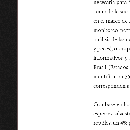
necesaria para f
como de la socie
en el marco de l
monitoreo perm
análisis de las 
y peces), o sus
informativos y 
Brasil (Estado
identificaron 3
corresponden a E
Con base en los
especies silve
reptiles, un 4% 