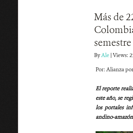
Más de 2
Colombia,
semestre
By
Ale
|
Views: 2
Por: Alianza por
El reporte real
este año, se reg
los portales in
andino-amazóni