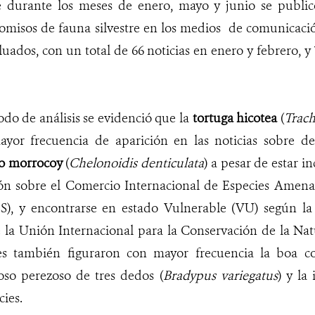
e durante los meses de enero, mayo y junio se publ
omisos de fauna silvestre en los medios de comunicació
uados, con un total de 66 noticias en enero y febrero, y 
odo de análisis se evidenció que la
tortuga hicotea
(
Trac
ayor frecuencia de aparición en las noticias sobre de
 o morrocoy
(
Chelonoidis denticulata
) a pesar de estar i
ón sobre el Comercio Internacional de Especies Amena
ES), y encontrarse en estado Vulnerable (VU) según la
la Unión Internacional para la Conservación de la Nat
es también figuraron con mayor frecuencia la boa con
 oso perezoso de tres dedos (
Bradypus variegatus
) y la
cies.