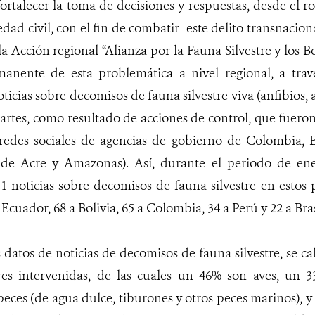
ortalecer la toma de decisiones y respuestas, desde el ro
dad civil, con el fin de combatir este delito transnacion
a Acción regional “Alianza por la Fauna Silvestre y los B
anente de esta problemática a nivel regional, a travé
noticias sobre decomisos de fauna silvestre viva (anfibios, 
 partes, como resultado de acciones de control, que fuero
redes sociales de agencias de gobierno de Colombia, E
s de Acre y Amazonas). Así, durante el periodo de ene
51 noticias sobre decomisos de fauna silvestre en estos p
cuador, 68 a Bolivia, 65 a Colombia, 34 a Perú y 22 a Bras
 datos de noticias de decomisos de fauna silvestre, se ca
stres intervenidas, de las cuales un 46% son aves, un
peces (de agua dulce, tiburones y otros peces marinos), y