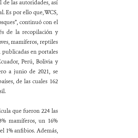
l de las autoridades, así
al. Es por ello que, WCS,
osques”, continuó con el
s de la recopilación y
aves, mamíferos, reptiles
n publicadas en portales
cuador, Perú, Bolivia y
ro a junio de 2021, se
aíses, de las cuales 162
il.
lcula que fueron 224 las
 33% mamíferos, un 16%
 el 1% anfibios. Además,