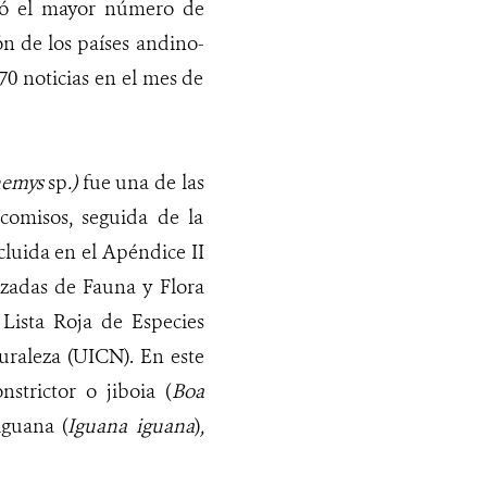
icó el mayor número de
n de los países andino-
70 noticias en el mes de
hemys
sp
.)
fue una de las
comisos, seguida de la
ncluida en el Apéndice II
zadas de Fauna y Flora
 Lista Roja de Especies
uraleza (UICN). En este
strictor o jiboia (
Boa
iguana (
Iguana iguana
)
,