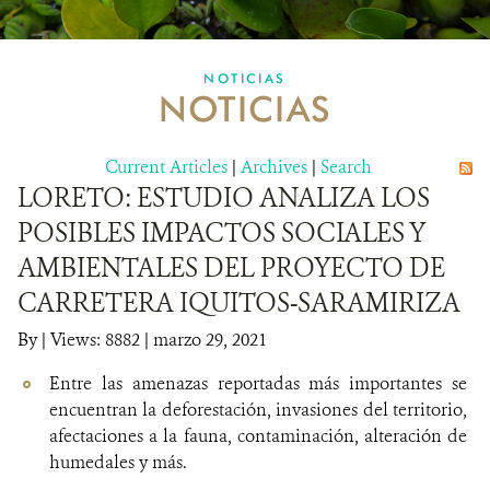
MULTIMEDIA
NOTICIAS
NOTICIAS
MECANISMO DE ATENCIÓN DE QUEJAS Y RECLAMOS
Current Articles
DONA
|
Archives
|
Search
LORETO: ESTUDIO ANALIZA LOS
POSIBLES IMPACTOS SOCIALES Y
AMBIENTALES DEL PROYECTO DE
CARRETERA IQUITOS-SARAMIRIZA
By
|
Views: 8882
| marzo 29, 2021
Entre las amenazas reportadas más importantes se
encuentran la deforestación, invasiones del territorio,
afectaciones a la fauna, contaminación, alteración de
humedales y más.