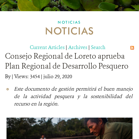
MULTIMEDIA
NOTICIAS
NOTICIAS
MECANISMO DE ATENCIÓN DE QUEJAS Y RECLAMOS
Current Articles
DONA
|
Archives
|
Search
Consejo Regional de Loreto aprueba
Plan Regional de Desarrollo Pesquero
By
|
Views: 3454
| julio 29, 2020
Este documento de gestión permitirá el buen manejo
de la actividad pesquera y la sostenibilidad del
recurso en la región.