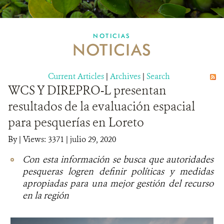
MULTIMEDIA
NOTICIAS
NOTICIAS
MECANISMO DE ATENCIÓN DE QUEJAS Y RECLAMOS
Current Articles
DONA
|
Archives
|
Search
WCS Y DIREPRO-L presentan
resultados de la evaluación espacial
para pesquerías en Loreto
By
|
Views: 3371
| julio 29, 2020
Con esta información se busca que autoridades
pesqueras logren definir políticas y medidas
apropiadas para una mejor gestión del recurso
en la región