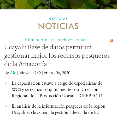
MULTIMEDIA
NOTICIAS
NOTICIAS
MECANISMO DE ATENCIÓN DE QUEJAS Y RECLAMOS
Current Articles
DONA
|
Archives
|
Search
Ucayali: Base de datos permitirá
gestionar mejor los recursos pesqueros
de la Amazonía
By
Ale
|
Views: 4249
| enero 06, 2020
La capacitación estuvo a cargo de especialistas de
WCS y se realizó conjuntamente con Dirección
Regional de la Producción Ucayali- DIREPRO-U.
El análisis de la información pesquera de la región
Ucayali es clave para la gestión adecuada de las