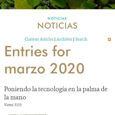
MULTIMEDIA
NOTICIAS
NOTICIAS
MECANISMO DE ATENCIÓN DE QUEJAS Y RECLAMOS
Current Articles
DONA
|
Archives
|
Search
Entries for
marzo 2020
Poniendo la tecnología en la palma de
la mano
Views: 3153