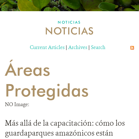
MULTIMEDIA
NOTICIAS
NOTICIAS
MECANISMO DE ATENCIÓN DE QUEJAS Y RECLAMOS
Current Articles
DONA
|
Archives
|
Search
Áreas
Protegidas
NO Image:
Más allá de la capacitación: cómo los
guardaparques amazónicos están