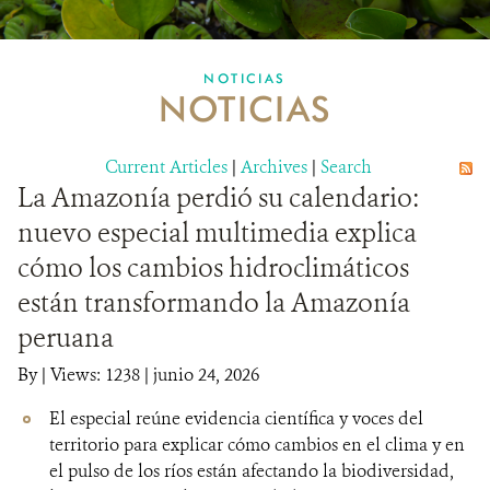
MULTIMEDIA
NOTICIAS
NOTICIAS
MECANISMO DE ATENCIÓN DE QUEJAS Y RECLAMOS
Current Articles
DONA
|
Archives
|
Search
La Amazonía perdió su calendario:
nuevo especial multimedia explica
cómo los cambios hidroclimáticos
están transformando la Amazonía
peruana
By
|
Views: 1238
| junio 24, 2026
El especial reúne evidencia científica y voces del
territorio para explicar cómo cambios en el clima y en
el pulso de los ríos están afectando la biodiversidad,