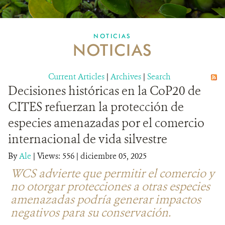
MULTIMEDIA
NOTICIAS
NOTICIAS
MECANISMO DE ATENCIÓN DE QUEJAS Y RECLAMOS
Current Articles
DONA
|
Archives
|
Search
Decisiones históricas en la CoP20 de
CITES refuerzan la protección de
especies amenazadas por el comercio
internacional de vida silvestre
By
Ale
|
Views: 556
| diciembre 05, 2025
WCS advierte que permitir el comercio y
no otorgar protecciones a otras especies
amenazadas podría generar impactos
negativos para su conservación.