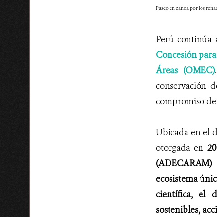
Paseo en canoa por los ren
Perú continúa
Concesión para
Áreas (OMEC)
conservación de
compromiso de l
Ubicada en el 
otorgada en
20
(ADECARAM
ecosistema únic
científica, el
sostenibles, ac