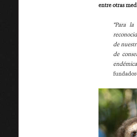
entre otras med
“Para la
reconocid
de nuestr
de conse
endémicas
fundadore