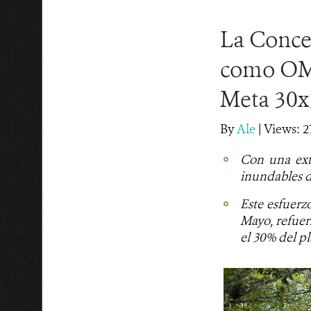
La Conce
como OME
Meta 30x
By
Ale
|
Views: 2
Con una ext
inundables d
Este esfuerz
Mayo, refuer
el 30% del pl