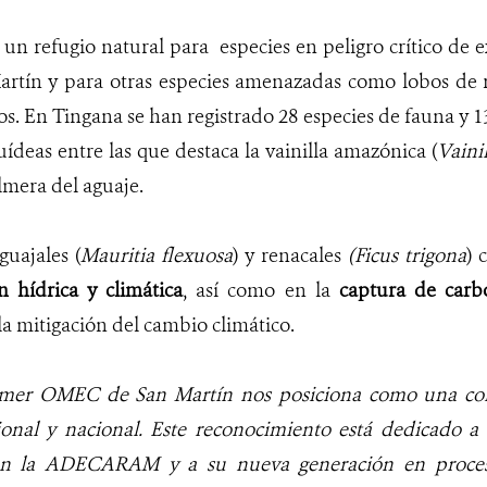
 un refugio natural para especies en peligro crítico de
artín
y para otras especies amenazadas como lobos de rí
s. En Tingana se han registrado 28 especies de fauna y 13
uídeas entre las que destaca la vainilla amazónica (
Vaini
lmera del aguaje.
guajales (
Mauritia flexuosa
) y renacales
(Ficus trigona
) 
n hídrica y climática
, así como en la
captura de carb
la mitigación del cambio climático.
rimer OMEC de San Martín nos posiciona como una co
gional y nacional. Este reconocimiento está dedicado a 
n la ADECARAM y a su nueva generación en proceso