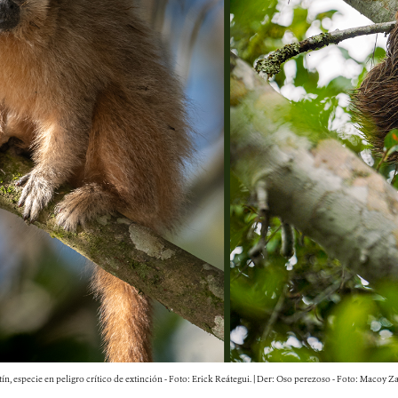
n, especie en peligro crítico de extinción - Foto: Erick Reátegui. | Der: Oso perezoso - Foto: Macoy Z