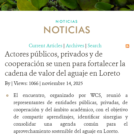
MULTIMEDIA
NOTICIAS
NOTICIAS
MECANISMO DE ATENCIÓN DE QUEJAS Y RECLAMOS
Current Articles
DONA
|
Archives
|
Search
Actores públicos, privados y de
cooperación se unen para fortalecer la
cadena de valor del aguaje en Loreto
By
|
Views: 1066
| noviembre 14, 2025
El encuentro, organizado por WCS, reunió a
representantes de entidades públicas, privadas, de
cooperación y del ámbito académico, con el objetivo
de compartir aprendizajes, identificar sinergias y
consolidar una agenda común para el
aprovechamiento sostenible del aguaje en Loreto.