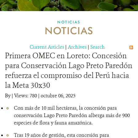
MULTIMEDIA
NOTICIAS
NOTICIAS
MECANISMO DE ATENCIÓN DE QUEJAS Y RECLAMOS
Current Articles
DONA
|
Archives
|
Search
Primera OMEC en Loreto: Concesión
para Conservación Lago Preto Paredón
refuerza el compromiso del Perú hacia
la Meta 30x30
By
|
Views: 780
| octubre 06, 2025
Con más de 10 mil hectáreas, la concesión para
conservación Lago Preto Paredón alberga más de 900
especies de flora y fauna amazónica.
Tras 19 años de gestión, esta concesión para